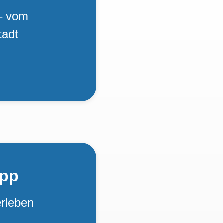
– vom
tadt
App
erleben