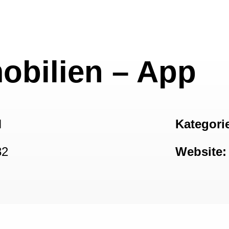
obilien – App
H
Kategori
82
Website: