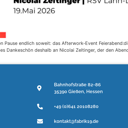
 Pause endlich soweit: das Afterwork-Event Feierabend:digi
es Dankeschön deshalb an Nicolai Zeltinger, der den Abend 
Bahnhofstraße 82-86
35390 Gießen, Hessen
+49 (0)641 20108280
kontakt@fabrik19.de