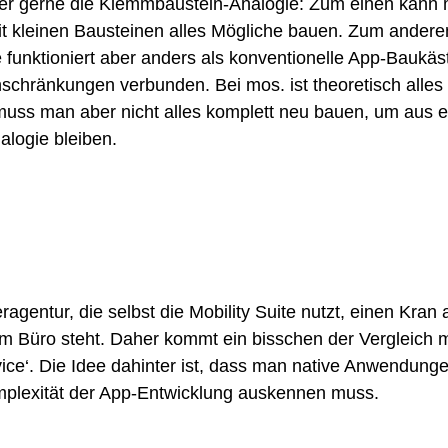
mer gerne die Klemmbaustein-Analogie: Zum einen kann m
kleinen Bausteinen alles Mögliche bauen. Zum anderen l
unktioniert aber anders als konventionelle App-Baukäste
chränkungen verbunden. Bei mos. ist theoretisch alles 
muss man aber nicht alles komplett neu bauen, um aus e
logie bleiben.
ragentur, die selbst die Mobility Suite nutzt, einen Kr
 Büro steht. Daher kommt ein bisschen der Vergleich m
rvice‘. Die Idee dahinter ist, dass man native Anwendun
Komplexität der App-Entwicklung auskennen muss.